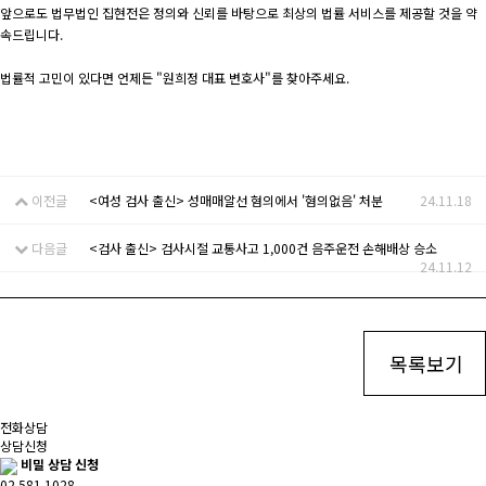
앞으로도 법무법인 집현전은 정의와 신뢰를 바탕으로 최상의 법률 서비스를 제공할 것을 약
속드립니다.
법률적 고민이 있다면 언제든 "원희정 대표 변호사"를 찾아주세요.
이전글
<여성 검사 출신> 성매매알선 혐의에서 '혐의없음' 처분
24.11.18
다음글
<검사 출신> 검사시절 교통사고 1,000건 음주운전 손해배상 승소
24.11.12
목록보기
전화상담
상담신청
비밀 상담 신청
02.581.1028