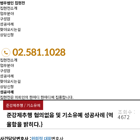
법무법인 집현전
집현전소개
업무분야
구성원
성공사례
찾아오시는길
상담신청
집현전소개
업무분야
구성원
성공사례
찾아오시는길
상담신청
성공사례
집현전은 의뢰인의 한마디 한마디에 집중합니다.
준강제추행 / 기소유예
조회수 :
준강제추행 혐의없음 및 기소유예 성공사례 {억
4672
울함을 밝히다.}
사건담당변호사 :
원희정 대표
변호사